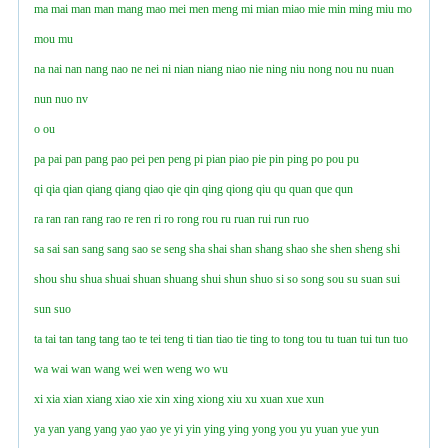
ma
mai
man
man
mang
mao
mei
men
meng
mi
mian
miao
mie
min
ming
miu
mo
mou
mu
na
nai
nan
nang
nao
ne
nei
ni
nian
niang
niao
nie
ning
niu
nong
nou
nu
nuan
nun
nuo
nv
o
ou
pa
pai
pan
pang
pao
pei
pen
peng
pi
pian
piao
pie
pin
ping
po
pou
pu
qi
qia
qian
qiang
qianɡ
qiao
qie
qin
qing
qiong
qiu
qu
quan
que
qun
ra
ran
ran
rang
rao
re
ren
ri
ro
rong
rou
ru
ruan
rui
run
ruo
sa
sai
san
sang
sanɡ
sao
se
seng
sha
shai
shan
shang
shao
she
shen
sheng
shi
shou
shu
shua
shuai
shuan
shuang
shui
shun
shuo
si
so
song
sou
su
suan
sui
sun
suo
ta
tai
tan
tang
tang
tao
te
tei
teng
ti
tian
tiao
tie
ting
to
tong
tou
tu
tuan
tui
tun
tuo
wa
wai
wan
wang
wei
wen
weng
wo
wu
xi
xia
xian
xiang
xiao
xie
xin
xing
xiong
xiu
xu
xuan
xue
xun
ya
yan
yang
yanɡ
yao
yao
ye
yi
yin
ying
yinɡ
yong
you
yu
yuan
yue
yun