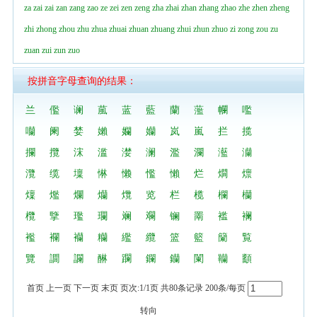
za
zai
zai
zan
zang
zao
ze
zei
zen
zeng
zha
zhai
zhan
zhang
zhao
zhe
zhen
zheng
zhi
zhong
zhou
zhu
zhua
zhuai
zhuan
zhuang
zhui
zhun
zhuo
zi
zong
zou
zu
zuan
zui
zun
zuo
按拼音字母查询的结果：
兰
儖
谰
葻
蓝
藍
蘭
蘫
幱
嚂
囒
阑
婪
嬾
孄
孏
岚
嵐
拦
揽
攔
攬
浨
滥
漤
澜
濫
瀾
灆
灡
灠
缆
壈
惏
懒
懢
懶
烂
燗
燷
燣
爁
爛
爤
爦
览
栏
榄
欄
欗
欖
擥
璼
瓓
斓
斕
镧
罱
褴
襕
襤
襴
襽
糷
繿
纜
篮
籃
籣
覧
覽
譋
讕
醂
躝
鑭
钄
闌
韊
顲
首页 上一页 下一页 末页 页次:1/1页 共80条记录 200条/每页
转向