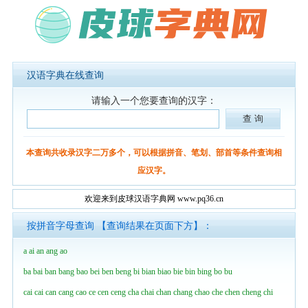
汉语字典在线查询
请输入一个您要查询的汉字：
本查询共收录汉字二万多个，可以根据拼音、笔划、部首等条件查询相
应汉字。
欢迎来到皮球汉语字典网 www.pq36.cn
按拼音字母查询 【查询结果在页面下方】：
a
ai
an
ang
ao
ba
bai
ban
bang
bao
bei
ben
beng
bi
bian
biao
bie
bin
bing
bo
bu
cai
cai
can
cang
cao
ce
cen
ceng
cha
chai
chan
chang
chao
che
chen
cheng
chi