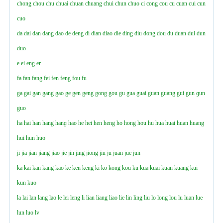
chong
chou
chu
chuai
chuan
chuang
chui
chun
chuo
ci
cong
cou
cu
cuan
cui
cun
cuo
da
dai
dan
dang
dao
de
deng
di
dian
diao
die
ding
diu
dong
dou
du
duan
dui
dun
duo
e
ei
eng
er
fa
fan
fang
fei
fen
feng
fou
fu
ga
gai
gan
gang
gao
ge
gen
geng
gong
gou
gu
gua
guai
guan
guang
gui
gun
ɡun
guo
ha
hai
han
hang
hanɡ
hao
he
hei
hen
heng
ho
hong
hou
hu
hua
huai
huan
huang
hui
hun
huo
ji
jia
jian
jiang
jiao
jie
jin
jing
jiong
jiu
ju
juan
jue
jun
ka
kai
kan
kang
kao
ke
ken
keng
ki
ko
kong
kou
ku
kua
kuai
kuan
kuang
kui
kun
kuo
la
lai
lan
lang
lao
le
lei
leng
li
lian
liang
liao
lie
lin
ling
liu
lo
long
lou
lu
luan
lue
lun
luo
lv