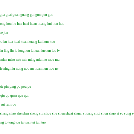
gua
guai
guan
guang
gui
gun
ɡun
guo
hong
hou
hu
hua
huai
huan
huang
hui
hun
huo
ue
jun
ou
ku
kua
kuai
kuan
kuang
kui
kun
kuo
lin
ling
liu
lo
long
lou
lu
luan
lue
lun
luo
lv
mian
miao
mie
min
ming
miu
mo
mou
mu
ie
ning
niu
nong
nou
nu
nuan
nun
nuo
nv
pie
pin
ping
po
pou
pu
qiu
qu
quan
que
qun
n
rui
run
ruo
shang
shao
she
shen
sheng
shi
shou
shu
shua
shuai
shuan
shuang
shui
shun
shuo
si
so
song
s
ing
to
tong
tou
tu
tuan
tui
tun
tuo