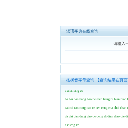
汉语字典在线查询
请输入
按拼音字母查询 【查询结果在页
a
ai
an
ang
ao
ba
bai
ban
bang
bao
bei
ben
beng
bi
bian
biao
cai
cai
can
cang
cao
ce
cen
ceng
cha
chai
chan
da
dai
dan
dang
dao
de
deng
di
dian
diao
die
d
e
ei
eng
er