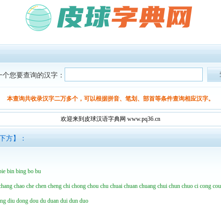
一个您要查询的汉字：
本查询共收录汉字二万多个，可以根据拼音、笔划、部首等条件查询相应汉字。
欢迎来到皮球汉语字典网 www.pq36.cn
面下方】：
bie
bin
bing
bo
bu
chang
chao
che
chen
cheng
chi
chong
chou
chu
chuai
chuan
chuang
chui
chun
chuo
ci
cong
co
ing
diu
dong
dou
du
duan
dui
dun
duo