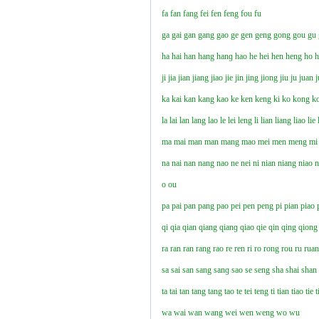
fa
fan
fang
fei
fen
feng
fou
fu
ga
gai
gan
gang
gao
ge
gen
geng
gong
gou
gu
ha
hai
han
hang
hanɡ
hao
he
hei
hen
heng
ho
ji
jia
jian
jiang
jiao
jie
jin
jing
jiong
jiu
ju
juan
j
ka
kai
kan
kang
kao
ke
ken
keng
ki
ko
kong
k
la
lai
lan
lang
lao
le
lei
leng
li
lian
liang
liao
lie
ma
mai
man
man
mang
mao
mei
men
meng
mi
na
nai
nan
nang
nao
ne
nei
ni
nian
niang
niao
n
o
ou
pa
pai
pan
pang
pao
pei
pen
peng
pi
pian
piao
qi
qia
qian
qiang
qianɡ
qiao
qie
qin
qing
qiong
ra
ran
ran
rang
rao
re
ren
ri
ro
rong
rou
ru
rua
sa
sai
san
sang
sanɡ
sao
se
seng
sha
shai
shan
ta
tai
tan
tang
tang
tao
te
tei
teng
ti
tian
tiao
tie
t
wa
wai
wan
wang
wei
wen
weng
wo
wu