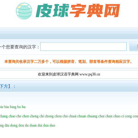
一个您要查询的汉字：
本查询共收录汉字二万多个，可以根据拼音、笔划、部首等条件查询相应汉字。
欢迎来到皮球汉语字典网 www.pq36.cn
面下方】：
bie
bin
bing
bo
bu
chang
chao
che
chen
cheng
chi
chong
chou
chu
chuai
chuan
chuang
chui
chun
chuo
ci
cong
co
ing
diu
dong
dou
du
duan
dui
dun
duo