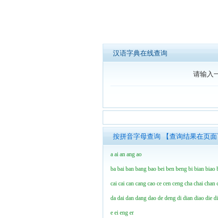
汉语字典在线查询
请输入
按拼音字母查询 【查询结果在页
a
ai
an
ang
ao
ba
bai
ban
bang
bao
bei
ben
beng
bi
bian
biao
cai
cai
can
cang
cao
ce
cen
ceng
cha
chai
chan
da
dai
dan
dang
dao
de
deng
di
dian
diao
die
d
e
ei
eng
er