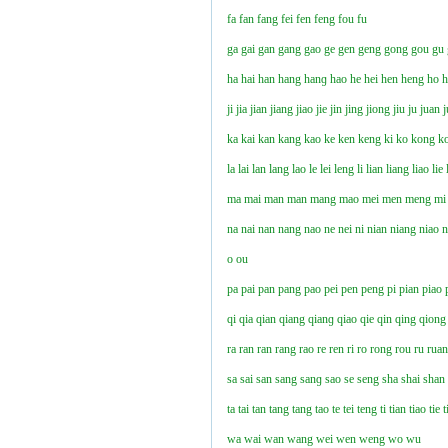
fa
fan
fang
fei
fen
feng
fou
fu
ga
gai
gan
gang
gao
ge
gen
geng
gong
gou
gu
ha
hai
han
hang
hanɡ
hao
he
hei
hen
heng
ho
ji
jia
jian
jiang
jiao
jie
jin
jing
jiong
jiu
ju
juan
j
ka
kai
kan
kang
kao
ke
ken
keng
ki
ko
kong
k
la
lai
lan
lang
lao
le
lei
leng
li
lian
liang
liao
lie
ma
mai
man
man
mang
mao
mei
men
meng
mi
na
nai
nan
nang
nao
ne
nei
ni
nian
niang
niao
n
o
ou
pa
pai
pan
pang
pao
pei
pen
peng
pi
pian
piao
qi
qia
qian
qiang
qianɡ
qiao
qie
qin
qing
qiong
ra
ran
ran
rang
rao
re
ren
ri
ro
rong
rou
ru
rua
sa
sai
san
sang
sanɡ
sao
se
seng
sha
shai
shan
ta
tai
tan
tang
tang
tao
te
tei
teng
ti
tian
tiao
tie
t
wa
wai
wan
wang
wei
wen
weng
wo
wu