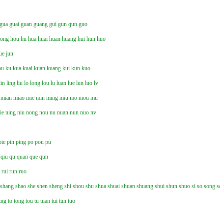
gua
guai
guan
guang
gui
gun
ɡun
guo
hong
hou
hu
hua
huai
huan
huang
hui
hun
huo
ue
jun
ou
ku
kua
kuai
kuan
kuang
kui
kun
kuo
lin
ling
liu
lo
long
lou
lu
luan
lue
lun
luo
lv
mian
miao
mie
min
ming
miu
mo
mou
mu
ie
ning
niu
nong
nou
nu
nuan
nun
nuo
nv
pie
pin
ping
po
pou
pu
qiu
qu
quan
que
qun
n
rui
run
ruo
shang
shao
she
shen
sheng
shi
shou
shu
shua
shuai
shuan
shuang
shui
shun
shuo
si
so
song
s
ing
to
tong
tou
tu
tuan
tui
tun
tuo