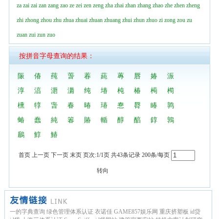
za
zai
zai
zan
zang
zao
ze
zei
zen
zeng
zha
zhai
zhan
zhang
zhao
zhe
zhen
zheng
zhi
zhong
zhou
zhu
zhua
zhuai
zhuan
zhuang
zhui
zhun
zhuo
zi
zong
zou
zu
zuan
zui
zun
zuo
按拼音字母查询的结果：
陙
偆
莼
萅
萶
蒓
蓴
唇
媋
浱
淳
湻
滣
漘
纯
堾
杶
椿
槆
橁
櫄
犉
旾
春
暙
瑃
惷
脣
睶
鹑
蝽
蠢
純
箺
賰
輴
醇
醕
錞
鶉
鶞
鯙
鰆
首页 上一页 下一页 末页 页次:1/1页 共43条记录 200条/每页
转向
一的字典查询
绿色管理体系认证
衣诺佳
GAME857娱乐网
重庆挤塑板
id贷