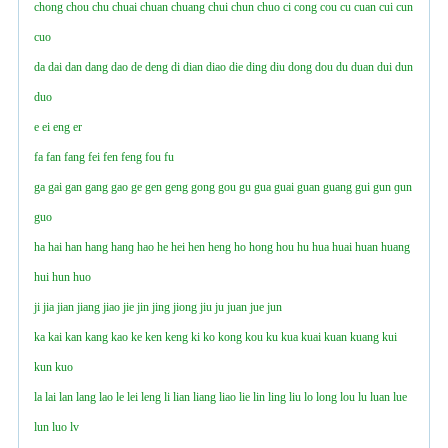
chong
chou
chu
chuai
chuan
chuang
chui
chun
chuo
ci
cong
cou
cu
cuan
cui
cun
cuo
da
dai
dan
dang
dao
de
deng
di
dian
diao
die
ding
diu
dong
dou
du
duan
dui
dun
duo
e
ei
eng
er
fa
fan
fang
fei
fen
feng
fou
fu
ga
gai
gan
gang
gao
ge
gen
geng
gong
gou
gu
gua
guai
guan
guang
gui
gun
ɡun
guo
ha
hai
han
hang
hanɡ
hao
he
hei
hen
heng
ho
hong
hou
hu
hua
huai
huan
huang
hui
hun
huo
ji
jia
jian
jiang
jiao
jie
jin
jing
jiong
jiu
ju
juan
jue
jun
ka
kai
kan
kang
kao
ke
ken
keng
ki
ko
kong
kou
ku
kua
kuai
kuan
kuang
kui
kun
kuo
la
lai
lan
lang
lao
le
lei
leng
li
lian
liang
liao
lie
lin
ling
liu
lo
long
lou
lu
luan
lue
lun
luo
lv