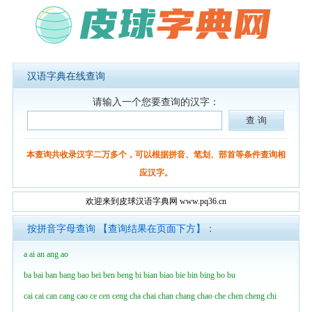
汉语字典在线查询
请输入一个您要查询的汉字：
本查询共收录汉字二万多个，可以根据拼音、笔划、部首等条件查询相
应汉字。
欢迎来到皮球汉语字典网 www.pq36.cn
按拼音字母查询 【查询结果在页面下方】：
a
ai
an
ang
ao
ba
bai
ban
bang
bao
bei
ben
beng
bi
bian
biao
bie
bin
bing
bo
bu
cai
cai
can
cang
cao
ce
cen
ceng
cha
chai
chan
chang
chao
che
chen
cheng
chi