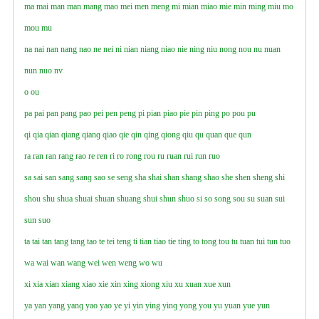
ma
mai
man
man
mang
mao
mei
men
meng
mi
mian
miao
mie
min
ming
miu
mo
mou
mu
na
nai
nan
nang
nao
ne
nei
ni
nian
niang
niao
nie
ning
niu
nong
nou
nu
nuan
nun
nuo
nv
o
ou
pa
pai
pan
pang
pao
pei
pen
peng
pi
pian
piao
pie
pin
ping
po
pou
pu
qi
qia
qian
qiang
qianɡ
qiao
qie
qin
qing
qiong
qiu
qu
quan
que
qun
ra
ran
ran
rang
rao
re
ren
ri
ro
rong
rou
ru
ruan
rui
run
ruo
sa
sai
san
sang
sanɡ
sao
se
seng
sha
shai
shan
shang
shao
she
shen
sheng
shi
shou
shu
shua
shuai
shuan
shuang
shui
shun
shuo
si
so
song
sou
su
suan
sui
sun
suo
ta
tai
tan
tang
tang
tao
te
tei
teng
ti
tian
tiao
tie
ting
to
tong
tou
tu
tuan
tui
tun
tuo
wa
wai
wan
wang
wei
wen
weng
wo
wu
xi
xia
xian
xiang
xiao
xie
xin
xing
xiong
xiu
xu
xuan
xue
xun
ya
yan
yang
yanɡ
yao
yao
ye
yi
yin
ying
yinɡ
yong
you
yu
yuan
yue
yun