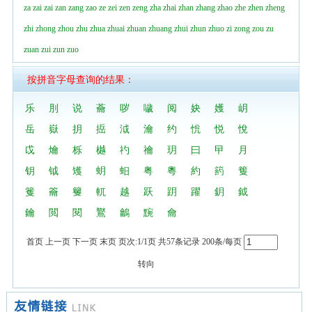
za
zai
zai
zan
zang
zao
ze
zei
zen
zeng
zha
zhai
zhan
zhang
zhao
zhe
zhen
zheng
zhi
zhong
zhou
zhu
zhua
zhuai
zhuan
zhuang
zhui
zhun
zhuo
zi
zong
zou
zu
zuan
zui
zun
zuo
按拼音字母查询的结果：
乐
刖
说
蘥
哕
噦
阅
妜
嬳
岄
岳
嶽
抈
捳
泧
瀹
约
恱
悦
悅
戉
爚
栎
樾
礿
禴
玥
曰
曱
月
钥
钺
矱
蚏
蚎
粤
粵
約
箹
篗
籆
籥
籰
軏
越
跃
跀
躍
鈅
鉞
鑰
閲
閱
鸑
鸙
黦
龠
首页 上一页 下一页 末页 页次:1/1页 共57条记录 200条/每页
转向