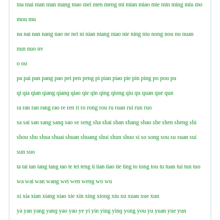
ma
mai
man
man
mang
mao
mei
men
meng
mi
mian
miao
mie
min
ming
miu
mo
mou
mu
na
nai
nan
nang
nao
ne
nei
ni
nian
niang
niao
nie
ning
niu
nong
nou
nu
nuan
nun
nuo
nv
o
ou
pa
pai
pan
pang
pao
pei
pen
peng
pi
pian
piao
pie
pin
ping
po
pou
pu
qi
qia
qian
qiang
qianɡ
qiao
qie
qin
qing
qiong
qiu
qu
quan
que
qun
ra
ran
ran
rang
rao
re
ren
ri
ro
rong
rou
ru
ruan
rui
run
ruo
sa
sai
san
sang
sanɡ
sao
se
seng
sha
shai
shan
shang
shao
she
shen
sheng
shi
shou
shu
shua
shuai
shuan
shuang
shui
shun
shuo
si
so
song
sou
su
suan
sui
sun
suo
ta
tai
tan
tang
tang
tao
te
tei
teng
ti
tian
tiao
tie
ting
to
tong
tou
tu
tuan
tui
tun
tuo
wa
wai
wan
wang
wei
wen
weng
wo
wu
xi
xia
xian
xiang
xiao
xie
xin
xing
xiong
xiu
xu
xuan
xue
xun
ya
yan
yang
yanɡ
yao
yao
ye
yi
yin
ying
yinɡ
yong
you
yu
yuan
yue
yun