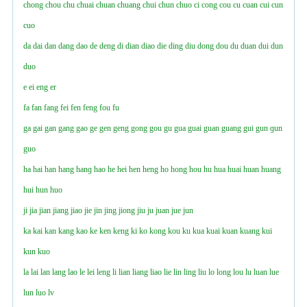
chong
chou
chu
chuai
chuan
chuang
chui
chun
chuo
ci
cong
cou
cu
cuan
cui
cun
cuo
da
dai
dan
dang
dao
de
deng
di
dian
diao
die
ding
diu
dong
dou
du
duan
dui
dun
duo
e
ei
eng
er
fa
fan
fang
fei
fen
feng
fou
fu
ga
gai
gan
gang
gao
ge
gen
geng
gong
gou
gu
gua
guai
guan
guang
gui
gun
ɡun
guo
ha
hai
han
hang
hanɡ
hao
he
hei
hen
heng
ho
hong
hou
hu
hua
huai
huan
huang
hui
hun
huo
ji
jia
jian
jiang
jiao
jie
jin
jing
jiong
jiu
ju
juan
jue
jun
ka
kai
kan
kang
kao
ke
ken
keng
ki
ko
kong
kou
ku
kua
kuai
kuan
kuang
kui
kun
kuo
la
lai
lan
lang
lao
le
lei
leng
li
lian
liang
liao
lie
lin
ling
liu
lo
long
lou
lu
luan
lue
lun
luo
lv