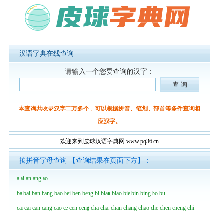
汉语字典在线查询
请输入一个您要查询的汉字：
本查询共收录汉字二万多个，可以根据拼音、笔划、部首等条件查询相
应汉字。
欢迎来到皮球汉语字典网 www.pq36.cn
按拼音字母查询 【查询结果在页面下方】：
a
ai
an
ang
ao
ba
bai
ban
bang
bao
bei
ben
beng
bi
bian
biao
bie
bin
bing
bo
bu
cai
cai
can
cang
cao
ce
cen
ceng
cha
chai
chan
chang
chao
che
chen
cheng
chi