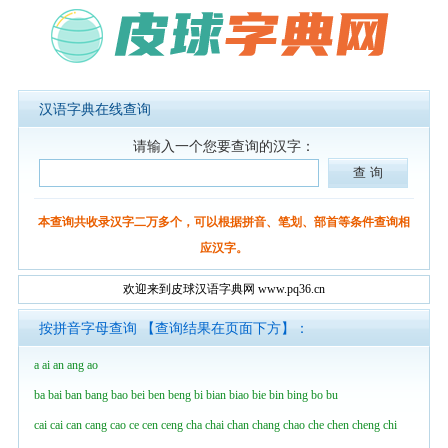
汉语字典在线查询
请输入一个您要查询的汉字：
本查询共收录汉字二万多个，可以根据拼音、笔划、部首等条件查询相
应汉字。
欢迎来到皮球汉语字典网 www.pq36.cn
按拼音字母查询 【查询结果在页面下方】：
a
ai
an
ang
ao
ba
bai
ban
bang
bao
bei
ben
beng
bi
bian
biao
bie
bin
bing
bo
bu
cai
cai
can
cang
cao
ce
cen
ceng
cha
chai
chan
chang
chao
che
chen
cheng
chi