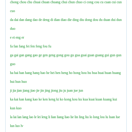
chong
chou
chu
chuai
chuan
chuang
chui
chun
chuo
ci
cong
cou
cu
cuan
cui
cun
cuo
da
dai
dan
dang
dao
de
deng
di
dian
diao
die
ding
diu
dong
dou
du
duan
dui
dun
duo
e
ei
eng
er
fa
fan
fang
fei
fen
feng
fou
fu
ga
gai
gan
gang
gao
ge
gen
geng
gong
gou
gu
gua
guai
guan
guang
gui
gun
ɡun
guo
ha
hai
han
hang
hanɡ
hao
he
hei
hen
heng
ho
hong
hou
hu
hua
huai
huan
huang
hui
hun
huo
ji
jia
jian
jiang
jiao
jie
jin
jing
jiong
jiu
ju
juan
jue
jun
ka
kai
kan
kang
kao
ke
ken
keng
ki
ko
kong
kou
ku
kua
kuai
kuan
kuang
kui
kun
kuo
la
lai
lan
lang
lao
le
lei
leng
li
lian
liang
liao
lie
lin
ling
liu
lo
long
lou
lu
luan
lue
lun
luo
lv