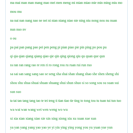
ma
mai
man
man
mang
mao
mei
men
meng
mi
mian
miao
mie
min
ming
miu
mo
mou
mu
na
nai
nan
nang
nao
ne
nei
ni
nian
niang
niao
nie
ning
niu
nong
nou
nu
nuan
nun
nuo
nv
o
ou
pa
pai
pan
pang
pao
pei
pen
peng
pi
pian
piao
pie
pin
ping
po
pou
pu
qi
qia
qian
qiang
qianɡ
qiao
qie
qin
qing
qiong
qiu
qu
quan
que
qun
ra
ran
ran
rang
rao
re
ren
ri
ro
rong
rou
ru
ruan
rui
run
ruo
sa
sai
san
sang
sanɡ
sao
se
seng
sha
shai
shan
shang
shao
she
shen
sheng
shi
shou
shu
shua
shuai
shuan
shuang
shui
shun
shuo
si
so
song
sou
su
suan
sui
sun
suo
ta
tai
tan
tang
tang
tao
te
tei
teng
ti
tian
tiao
tie
ting
to
tong
tou
tu
tuan
tui
tun
tuo
wa
wai
wan
wang
wei
wen
weng
wo
wu
xi
xia
xian
xiang
xiao
xie
xin
xing
xiong
xiu
xu
xuan
xue
xun
ya
yan
yang
yanɡ
yao
yao
ye
yi
yin
ying
yinɡ
yong
you
yu
yuan
yue
yun