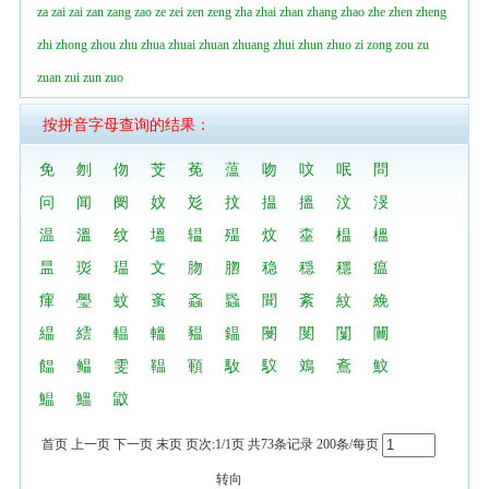
za
zai
zai
zan
zang
zao
ze
zei
zen
zeng
zha
zhai
zhan
zhang
zhao
zhe
zhen
zheng
zhi
zhong
zhou
zhu
zhua
zhuai
zhuan
zhuang
zhui
zhun
zhuo
zi
zong
zou
zu
zuan
zui
zun
zuo
按拼音字母查询的结果：
免
刎
伆
芠
莬
蕰
吻
呅
呡
問
问
闻
阌
妏
彣
抆
揾
搵
汶
渂
温
溫
纹
塭
辒
殟
炆
桽
榅
榲
昷
珳
瑥
文
肳
脗
稳
穏
穩
瘟
瘒
璺
蚊
蚉
螡
蟁
聞
紊
紋
絻
緼
繧
輼
轀
豱
鎾
閿
閺
闅
闦
饂
鳁
雯
鞰
顐
駇
馼
鳼
鴍
魰
鰛
鰮
鼤
首页 上一页 下一页 末页 页次:1/1页 共73条记录 200条/每页
转向