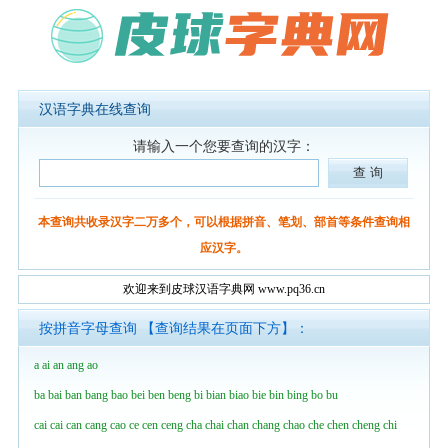
汉语字典在线查询
请输入一个您要查询的汉字：
本查询共收录汉字二万多个，可以根据拼音、笔划、部首等条件查询相
应汉字。
欢迎来到皮球汉语字典网 www.pq36.cn
按拼音字母查询 【查询结果在页面下方】：
a
ai
an
ang
ao
ba
bai
ban
bang
bao
bei
ben
beng
bi
bian
biao
bie
bin
bing
bo
bu
cai
cai
can
cang
cao
ce
cen
ceng
cha
chai
chan
chang
chao
che
chen
cheng
chi