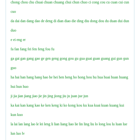
chong
chou
chu
chuai
chuan
chuang
chui
chun
chuo
ci
cong
cou
cu
cuan
cui
cun
cuo
da
dai
dan
dang
dao
de
deng
di
dian
diao
die
ding
diu
dong
dou
du
duan
dui
dun
duo
e
ei
eng
er
fa
fan
fang
fei
fen
feng
fou
fu
ga
gai
gan
gang
gao
ge
gen
geng
gong
gou
gu
gua
guai
guan
guang
gui
gun
ɡun
guo
ha
hai
han
hang
hanɡ
hao
he
hei
hen
heng
ho
hong
hou
hu
hua
huai
huan
huang
hui
hun
huo
ji
jia
jian
jiang
jiao
jie
jin
jing
jiong
jiu
ju
juan
jue
jun
ka
kai
kan
kang
kao
ke
ken
keng
ki
ko
kong
kou
ku
kua
kuai
kuan
kuang
kui
kun
kuo
la
lai
lan
lang
lao
le
lei
leng
li
lian
liang
liao
lie
lin
ling
liu
lo
long
lou
lu
luan
lue
lun
luo
lv