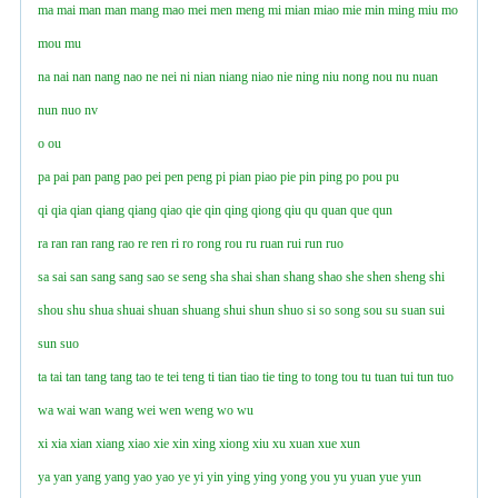
ma
mai
man
man
mang
mao
mei
men
meng
mi
mian
miao
mie
min
ming
miu
mo
mou
mu
na
nai
nan
nang
nao
ne
nei
ni
nian
niang
niao
nie
ning
niu
nong
nou
nu
nuan
nun
nuo
nv
o
ou
pa
pai
pan
pang
pao
pei
pen
peng
pi
pian
piao
pie
pin
ping
po
pou
pu
qi
qia
qian
qiang
qianɡ
qiao
qie
qin
qing
qiong
qiu
qu
quan
que
qun
ra
ran
ran
rang
rao
re
ren
ri
ro
rong
rou
ru
ruan
rui
run
ruo
sa
sai
san
sang
sanɡ
sao
se
seng
sha
shai
shan
shang
shao
she
shen
sheng
shi
shou
shu
shua
shuai
shuan
shuang
shui
shun
shuo
si
so
song
sou
su
suan
sui
sun
suo
ta
tai
tan
tang
tang
tao
te
tei
teng
ti
tian
tiao
tie
ting
to
tong
tou
tu
tuan
tui
tun
tuo
wa
wai
wan
wang
wei
wen
weng
wo
wu
xi
xia
xian
xiang
xiao
xie
xin
xing
xiong
xiu
xu
xuan
xue
xun
ya
yan
yang
yanɡ
yao
yao
ye
yi
yin
ying
yinɡ
yong
you
yu
yuan
yue
yun