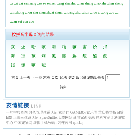
za
zai
zai
zan
zang
zao
ze
zei
zen
zeng
zha
zhai
zhan
zhang
zhao
zhe
zhen
zheng
zhi
zhong
zhou
zhu
zhua
zhuai
zhuan
zhuang
zhui
zhun
zhuo
zi
zong
zou
zu
zuan
zui
zun
zuo
按拼音字母查询的结果：
亥
还
咍
咳
嗨
嗐
骇
害
妎
浔
海
塰
孩
烸
氦
胲
躵
酼
醢
餀
饚
骸
駭
駴
首页 上一页 下一页 末页 页次:1/1页 共24条记录 200条/每页
转向
一的字典查询
绿色管理体系认证
衣诺佳
GAME857娱乐网
重庆挤塑板
id贷
id贷
上海三体系认证
SpaceSniffer
id贷网站
建管家西安站
挂机方案计划研究
中心
中国宠物网
虚拟手机号码
.
闪连官网
quickq
.