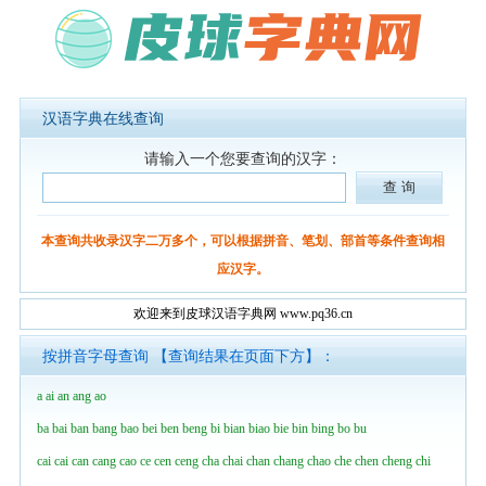
汉语字典在线查询
请输入一个您要查询的汉字：
本查询共收录汉字二万多个，可以根据拼音、笔划、部首等条件查询相
应汉字。
欢迎来到皮球汉语字典网 www.pq36.cn
按拼音字母查询 【查询结果在页面下方】：
a
ai
an
ang
ao
ba
bai
ban
bang
bao
bei
ben
beng
bi
bian
biao
bie
bin
bing
bo
bu
cai
cai
can
cang
cao
ce
cen
ceng
cha
chai
chan
chang
chao
che
chen
cheng
chi