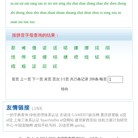
za
zai
zai
zan
zang
zao
ze
zei
zen
zeng
zha
zhai
zhan
zhang
zhao
zhe
zhen
zheng
zhi
zhong
zhou
zhu
zhua
zhuai
zhuan
zhuang
zhui
zhun
zhuo
zi
zong
zou
zu
zuan
zui
zun
zuo
按拼音字母查询的结果：
那
傩
儺
诺
逽
喏
娜
挪
掿
搦
愞
懧
懦
梛
榒
橠
稬
穤
锘
糑
糥
糯
諾
蹃
鍩
首页 上一页 下一页 末页 页次:1/1页 共25条记录 200条/每页
转向
一的字典查询
绿色管理体系认证
衣诺佳
GAME857娱乐网
重庆挤塑板
id贷
id贷
上海三体系认证
SpaceSniffer
id贷网站
建管家西安站
挂机方案计划研究
中心
中国宠物网
虚拟手机号码
.
闪连官网
quickq
.