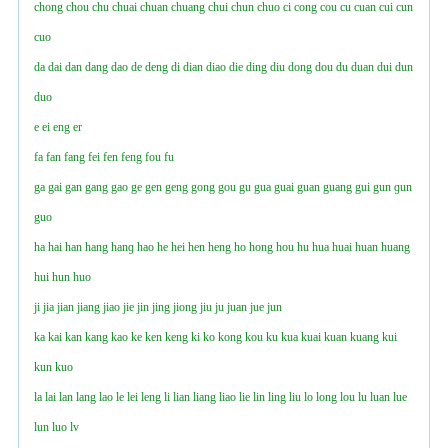
chong
chou
chu
chuai
chuan
chuang
chui
chun
chuo
ci
cong
cou
cu
cuan
cui
cun
cuo
da
dai
dan
dang
dao
de
deng
di
dian
diao
die
ding
diu
dong
dou
du
duan
dui
dun
duo
e
ei
eng
er
fa
fan
fang
fei
fen
feng
fou
fu
ga
gai
gan
gang
gao
ge
gen
geng
gong
gou
gu
gua
guai
guan
guang
gui
gun
ɡun
guo
ha
hai
han
hang
hanɡ
hao
he
hei
hen
heng
ho
hong
hou
hu
hua
huai
huan
huang
hui
hun
huo
ji
jia
jian
jiang
jiao
jie
jin
jing
jiong
jiu
ju
juan
jue
jun
ka
kai
kan
kang
kao
ke
ken
keng
ki
ko
kong
kou
ku
kua
kuai
kuan
kuang
kui
kun
kuo
la
lai
lan
lang
lao
le
lei
leng
li
lian
liang
liao
lie
lin
ling
liu
lo
long
lou
lu
luan
lue
lun
luo
lv