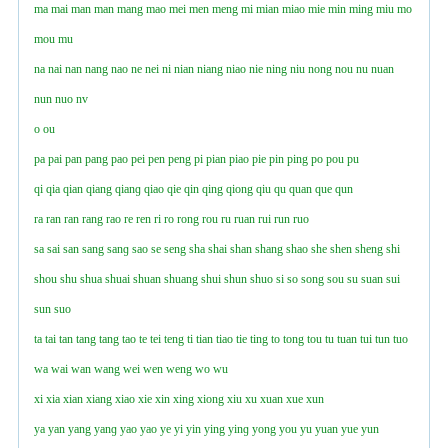
ma
mai
man
man
mang
mao
mei
men
meng
mi
mian
miao
mie
min
ming
miu
mo
mou
mu
na
nai
nan
nang
nao
ne
nei
ni
nian
niang
niao
nie
ning
niu
nong
nou
nu
nuan
nun
nuo
nv
o
ou
pa
pai
pan
pang
pao
pei
pen
peng
pi
pian
piao
pie
pin
ping
po
pou
pu
qi
qia
qian
qiang
qianɡ
qiao
qie
qin
qing
qiong
qiu
qu
quan
que
qun
ra
ran
ran
rang
rao
re
ren
ri
ro
rong
rou
ru
ruan
rui
run
ruo
sa
sai
san
sang
sanɡ
sao
se
seng
sha
shai
shan
shang
shao
she
shen
sheng
shi
shou
shu
shua
shuai
shuan
shuang
shui
shun
shuo
si
so
song
sou
su
suan
sui
sun
suo
ta
tai
tan
tang
tang
tao
te
tei
teng
ti
tian
tiao
tie
ting
to
tong
tou
tu
tuan
tui
tun
tuo
wa
wai
wan
wang
wei
wen
weng
wo
wu
xi
xia
xian
xiang
xiao
xie
xin
xing
xiong
xiu
xu
xuan
xue
xun
ya
yan
yang
yanɡ
yao
yao
ye
yi
yin
ying
yinɡ
yong
you
yu
yuan
yue
yun