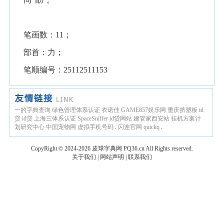
笔画数：11；
部首：力；
笔顺编号：25112511153
一的字典查询
绿色管理体系认证
衣诺佳
GAME857娱乐网
重庆挤塑板
id
贷
id贷
上海三体系认证
SpaceSniffer
id贷网站
建管家西安站
挂机方案计
划研究中心
中国宠物网
虚拟手机号码
.
闪连官网
quickq
.
CopyRight © 2024-2026
皮球字典网
PQ36.cn
All Rights reserved.
关于我们
|
网站声明
|
联系我们