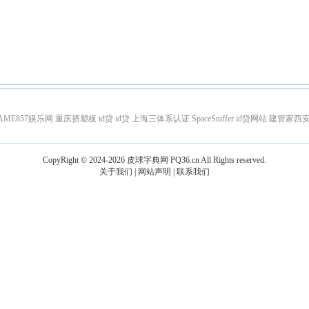
AME857娱乐网
重庆挤塑板
id贷
id贷
上海三体系认证
SpaceSniffer
id贷网站
建管家西
CopyRight © 2024-2026
皮球字典网
PQ36.cn
All Rights reserved.
关于我们
|
网站声明
|
联系我们