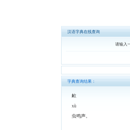
汉语字典在线查询
请输入
字典查询结果：
欰
xù
虫鸣声。