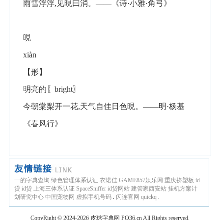
雨雪浮浮,见晛曰消。——《诗·小雅·角弓》
晛
xiàn
【形】
明亮的〖bright〗
今朝棠梨开一花,天气自佳日色晛。——明·杨基
《春风行》
一的字典查询
绿色管理体系认证
衣诺佳
GAME857娱乐网
重庆挤塑板
id
贷
id贷
上海三体系认证
SpaceSniffer
id贷网站
建管家西安站
挂机方案计
划研究中心
中国宠物网
虚拟手机号码
.
闪连官网
quickq
.
CopyRight © 2024-2026
皮球字典网
PQ36.cn
All Rights reserved.