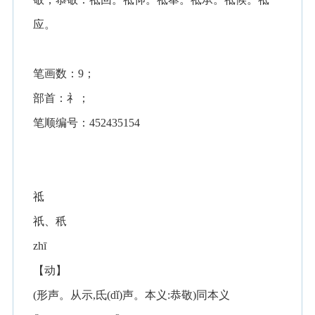
应。
笔画数：9；
部首：礻；
笔顺编号：452435154
祗
祇、秖
zhī
【动】
(形声。从示,氐(dǐ)声。本义:恭敬)同本义