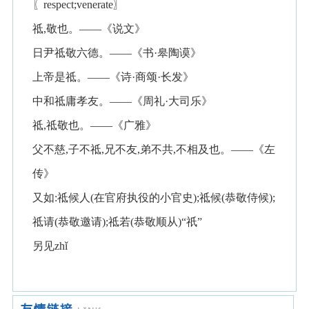
〖respect;venerate〗
祗,敬也。——《说文》
日尹祗敬六德。——《书·皋陶谟》
上帝是祗。——《诗·商颂·长发》
中和祗庸孝友。——《周礼·大司乐》
祗,祗敬也。——《广雅》
父不慈,子不祗,兄不友,弟不共,不相及也。——《左
传》
又如:祗候人(在官府执役的小官史);祗候(恭敬侍候);
祗请(恭敬邀请);祗若(恭敬顺从)“祇”
另见zhǐ