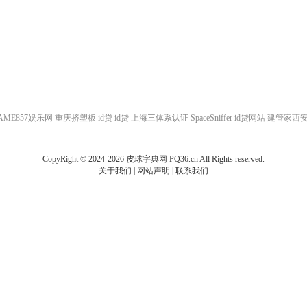
AME857娱乐网
重庆挤塑板
id贷
id贷
上海三体系认证
SpaceSniffer
id贷网站
建管家西
CopyRight © 2024-2026
皮球字典网
PQ36.cn
All Rights reserved.
关于我们
|
网站声明
|
联系我们