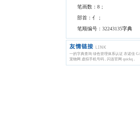
笔画数：8；
部首：亻；
笔顺编号：32243135
字典
一的字典查询
绿色管理体系认证
衣诺佳
G
宠物网
虚拟手机号码
.
闪连官网
quickq
.