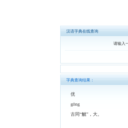
汉语字典在线查询
请输入
字典查询结果：
侊
gōng
古同“觥”，大。