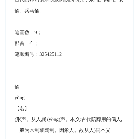
俑。兵马俑。
笔画数：9；
部首：亻；
笔顺编号：325425112
俑
yǒng
【名】
(形声。从人,甬(yǒng)声。本义:古代陪葬用的偶人,
一般为木制或陶制。因象人。故从人)同本义