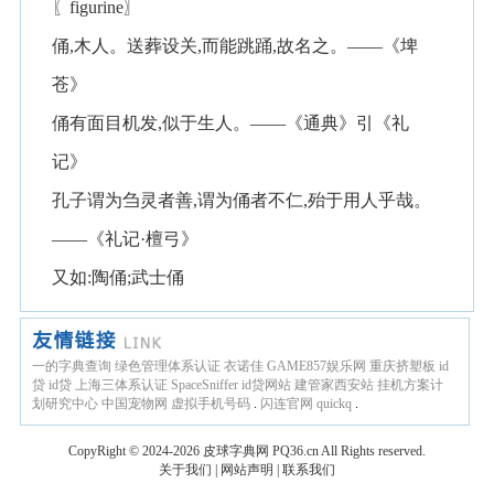
〖figurine〗
俑,木人。送葬设关,而能跳踊,故名之。——《埤
苍》
俑有面目机发,似于生人。——《通典》引《礼
记》
孔子谓为刍灵者善,谓为俑者不仁,殆于用人乎哉。
——《礼记·檀弓》
又如:陶俑;武士俑
一的字典查询
绿色管理体系认证
衣诺佳
GAME857娱乐网
重庆挤塑板
id
贷
id贷
上海三体系认证
SpaceSniffer
id贷网站
建管家西安站
挂机方案计
划研究中心
中国宠物网
虚拟手机号码
.
闪连官网
quickq
.
CopyRight © 2024-2026
皮球字典网
PQ36.cn
All Rights reserved.
关于我们
|
网站声明
|
联系我们