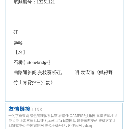
笔顺编号：13251121
矼
gāng
【名】
石桥〖stonebridge〗
曲路通斜阁,交枝覆断矼。——明·袁宏道《赋得野
竹上青霄拈三江韵》
一的字典查询
绿色管理体系认证
衣诺佳
GAME857娱乐网
重庆挤塑板
id
贷
id贷
上海三体系认证
SpaceSniffer
id贷网站
建管家西安站
挂机方案计
划研究中心
中国宠物网
虚拟手机号码
.
闪连官网
quickq
.