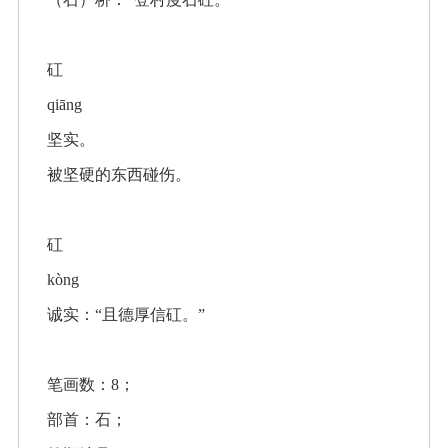
矼
qiāng
坚实。
被坚硬的东西碰伤。
矼
kòng
诚实：“且德厚信矼。”
笔画数：8；
部首：石；