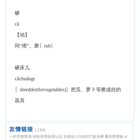
礤
cǎ
【动】
同“攃”。磨〖rub〗
礤床儿
cǎchuángr
〖shredder(forvegetables)〗把瓜、萝卜等擦成丝的
器具
一的字典查询
绿色管理体系认证
衣诺佳
GAME857娱乐网
重庆挤塑板
id