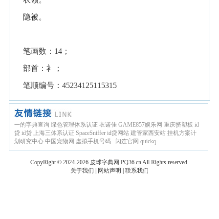
隐被。
笔画数：14；
部首：衤；
笔顺编号：45234125115315
一的字典查询
绿色管理体系认证
衣诺佳
GAME857娱乐网
重庆挤塑板
id
贷
id贷
上海三体系认证
SpaceSniffer
id贷网站
建管家西安站
挂机方案计
划研究中心
中国宠物网
虚拟手机号码
.
闪连官网
quickq
.
CopyRight © 2024-2026
皮球字典网
PQ36.cn
All Rights reserved.
关于我们
|
网站声明
|
联系我们