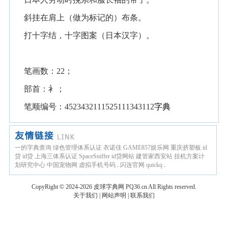
斜挂在肩上（做为标记的）布条。
打十字结，十字图案（日本汉字）。
笔画数：22；
部首：衤；
笔顺编号：4523432111525111343112
字典
一的字典查询
绿色管理体系认证
衣诺佳
GAME857娱乐网
重庆挤塑板
id
贷
id贷
上海三体系认证
SpaceSniffer
id贷网站
建管家西安站
挂机方案计
划研究中心
中国宠物网
虚拟手机号码
.
闪连官网
quickq
.
CopyRight © 2024-2026
皮球字典网
PQ36.cn
All Rights reserved.
关于我们
|
网站声明
|
联系我们