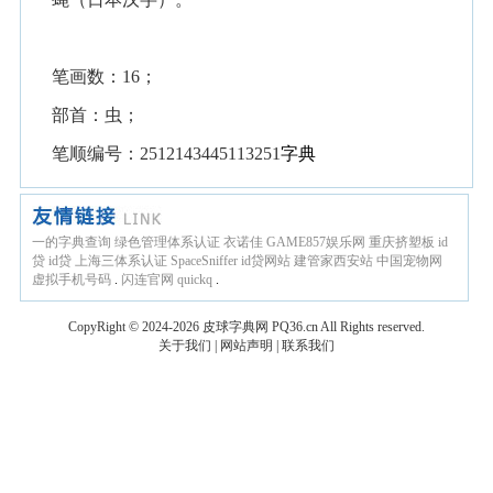
笔画数：16；
部首：虫；
笔顺编号：2512143445113251
字典
一的字典查询
绿色管理体系认证
衣诺佳
GAME857娱乐网
重庆挤塑板
id
贷
id贷
上海三体系认证
SpaceSniffer
id贷网站
建管家西安站
中国宠物网
虚拟手机号码
.
闪连官网
quickq
.
CopyRight © 2024-2026
皮球字典网
PQ36.cn
All Rights reserved.
关于我们
|
网站声明
|
联系我们