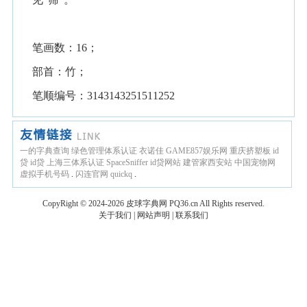
笔画数：16；
部首：竹；
笔顺编号：3143143251511252
一的字典查询
绿色管理体系认证
衣诺佳
GAME857娱乐网
重庆挤塑板
id
贷
id贷
上海三体系认证
SpaceSniffer
id贷网站
建管家西安站
中国宠物网
虚拟手机号码
.
闪连官网
quickq
.
CopyRight © 2024-2026
皮球字典网
PQ36.cn
All Rights reserved.
关于我们
|
网站声明
|
联系我们