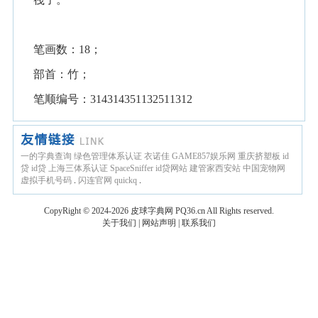
笔画数：18；
部首：竹；
笔顺编号：314314351132511312
一的字典查询
绿色管理体系认证
衣诺佳
GAME857娱乐网
重庆挤塑板
id
贷
id贷
上海三体系认证
SpaceSniffer
id贷网站
建管家西安站
中国宠物网
虚拟手机号码
.
闪连官网
quickq
.
CopyRight © 2024-2026
皮球字典网
PQ36.cn
All Rights reserved.
关于我们
|
网站声明
|
联系我们