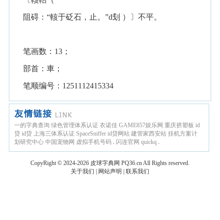
阻碍：“輆于砭石，止。”d刬 ）〕不平。
笔画数：13；
部首：車；
笔顺编号：1251112415334
一的字典查询
绿色管理体系认证
衣诺佳
GAME857娱乐网
重庆挤塑板
id
贷
id贷
上海三体系认证
SpaceSniffer
id贷网站
建管家西安站
挂机方案计
划研究中心
中国宠物网
虚拟手机号码
.
闪连官网
quickq
.
CopyRight © 2024-2026
皮球字典网
PQ36.cn
All Rights reserved.
关于我们
|
网站声明
|
联系我们