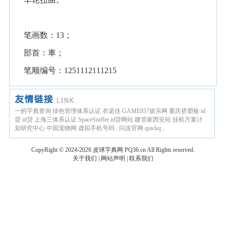
笔画数：13；
部首：車；
笔顺编号：1251112111215
一的字典查询
绿色管理体系认证
衣诺佳
GAME857娱乐网
重庆挤塑板
id
贷
id贷
上海三体系认证
SpaceSniffer
id贷网站
建管家西安站
挂机方案计
划研究中心
中国宠物网
虚拟手机号码
.
闪连官网
quickq
.
CopyRight © 2024-2026
皮球字典网
PQ36.cn
All Rights reserved.
关于我们
|
网站声明
|
联系我们