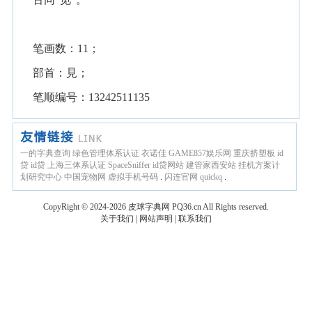
笔画数：11；
部首：見；
笔顺编号：13242511135
一的字典查询
绿色管理体系认证
衣诺佳
GAME857娱乐网
重庆挤塑板
id
贷
id贷
上海三体系认证
SpaceSniffer
id贷网站
建管家西安站
挂机方案计
划研究中心
中国宠物网
虚拟手机号码
.
闪连官网
quickq
.
CopyRight © 2024-2026
皮球字典网
PQ36.cn
All Rights reserved.
关于我们
|
网站声明
|
联系我们