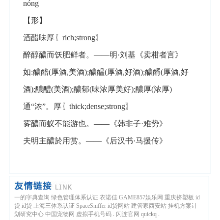
nóng
【形】
酒醋味厚〖rich;strong〗
醉醇醲而饫肥鲜者。——明·刘基《卖柑者言》
如:醲醅(厚酒,美酒);醲醖(厚酒,好酒);醲醑(厚酒,好
酒);醲醴(美酒);醲郁(味浓厚美好);醲厚(浓厚)
通“浓”。厚〖thick;dense;strong〗
雾醲而蚁不能游也。——《韩非子·难势》
夫明主醲於用赏。——《后汉书·马援传》
一的字典查询
绿色管理体系认证
衣诺佳
GAME857娱乐网
重庆挤塑板
id
贷
id贷
上海三体系认证
SpaceSniffer
id贷网站
建管家西安站
挂机方案计
划研究中心
中国宠物网
虚拟手机号码
.
闪连官网
quickq
.