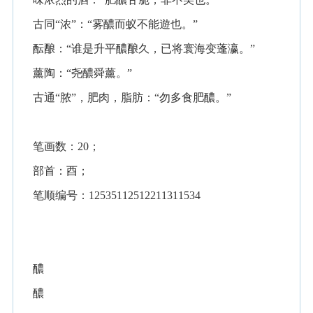
古同“浓”：“雾醲而蚁不能遊也。”
酝酿：“谁是升平醲酿久，已将寰海变蓬瀛。”
薰陶：“尧醲舜薰。”
古通“脓”，肥肉，脂肪：“勿多食肥醲。”
笔画数：20；
部首：酉；
笔顺编号：12535112512211311534
醲
醲