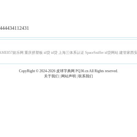
44434112431
AME857娱乐网
重庆挤塑板
id贷
id贷
上海三体系认证
SpaceSniffer
id贷网站
建管家西
CopyRight © 2024-2026
皮球字典网
PQ36.cn
All Rights reserved.
关于我们
|
网站声明
|
联系我们