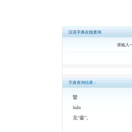
汉语字典在线查询
请输入
字典查询结果：
鑾
luán
见“銮”。