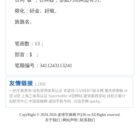
熔化：鉟金。鉟银。
旌旗名。
笔画数：13；
部首：釒；
笔顺编号：3411243113241
一的字典查询
绿色管理体系认证
衣诺佳
GAME857娱乐网
重庆挤塑板
id
贷
id贷
上海三体系认证
SpaceSniffer
id贷网站
建管家西安站
挂机方案计
划研究中心
中国宠物网
虚拟手机号码
.
闪连官网
quickq
.
CopyRight © 2024-2026
皮球字典网
PQ36.cn
All Rights reserved.
关于我们
|
网站声明
|
联系我们