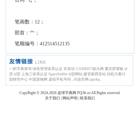
笔画数：12；
部首：亠；
笔顺编号：412514512135
一的字典查询
绿色管理体系认证
衣诺佳
GAME857娱乐网
重庆挤塑板
id
贷
id贷
上海三体系认证
SpaceSniffer
id贷网站
建管家西安站
挂机方案计
划研究中心
中国宠物网
虚拟手机号码
.
闪连官网
quickq
.
CopyRight © 2024-2026
皮球字典网
PQ36.cn
All Rights reserved.
关于我们
|
网站声明
|
联系我们