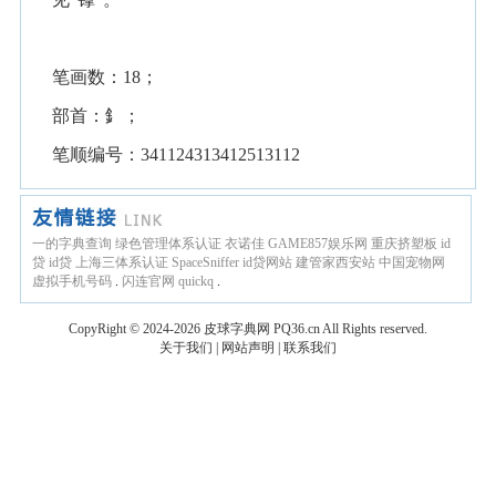
笔画数：18；
部首：釒；
笔顺编号：341124313412513112
一的字典查询
绿色管理体系认证
衣诺佳
GAME857娱乐网
重庆挤塑板
id
贷
id贷
上海三体系认证
SpaceSniffer
id贷网站
建管家西安站
中国宠物网
虚拟手机号码
.
闪连官网
quickq
.
CopyRight © 2024-2026
皮球字典网
PQ36.cn
All Rights reserved.
关于我们
|
网站声明
|
联系我们