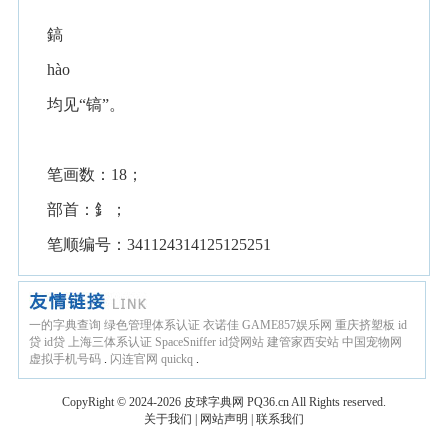
鎬
hào
均见“镐”。
笔画数：18；
部首：釒；
笔顺编号：341124314125125251
一的字典查询
绿色管理体系认证
衣诺佳
GAME857娱乐网
重庆挤塑板
id
贷
id贷
上海三体系认证
SpaceSniffer
id贷网站
建管家西安站
中国宠物网
虚拟手机号码
.
闪连官网
quickq
.
CopyRight © 2024-2026
皮球字典网
PQ36.cn
All Rights reserved.
关于我们
|
网站声明
|
联系我们