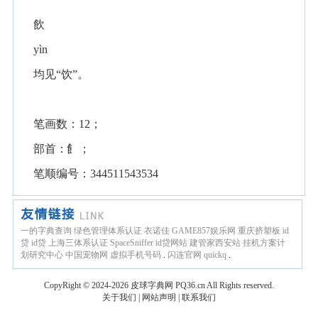
飲
yìn
均见“饮”。
笔画数：12；
部首：飠；
笔顺编号：344511543534
一的字典查询
绿色管理体系认证
衣诺佳
GAME857娱乐网
重庆挤塑板
id
贷
id贷
上海三体系认证
SpaceSniffer
id贷网站
建管家西安站
挂机方案计
划研究中心
中国宠物网
虚拟手机号码
.
闪连官网
quickq
.
CopyRight © 2024-2026
皮球字典网
PQ36.cn
All Rights reserved.
关于我们
|
网站声明
|
联系我们