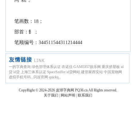
笔画数：18；
部首：飠；
笔顺编号：344511544311214444
一的字典查询
绿色管理体系认证
衣诺佳
GAME857娱乐网
重庆挤塑板
id
贷
id贷
上海三体系认证
SpaceSniffer
id贷网站
建管家西安站
中国宠物网
虚拟手机号码
.
闪连官网
quickq
.
CopyRight © 2024-2026
皮球字典网
PQ36.cn
All Rights reserved.
关于我们
|
网站声明
|
联系我们