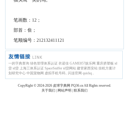
笔画数：12；
部首：隹；
笔顺编号：212132411121
一的字典查询
绿色管理体系认证
衣诺佳
GAME857娱乐网
重庆挤塑板
id
贷
id贷
上海三体系认证
SpaceSniffer
id贷网站
建管家西安站
挂机方案计
划研究中心
中国宠物网
虚拟手机号码
.
闪连官网
quickq
.
CopyRight © 2024-2026
皮球字典网
PQ36.cn
All Rights reserved.
关于我们
|
网站声明
|
联系我们