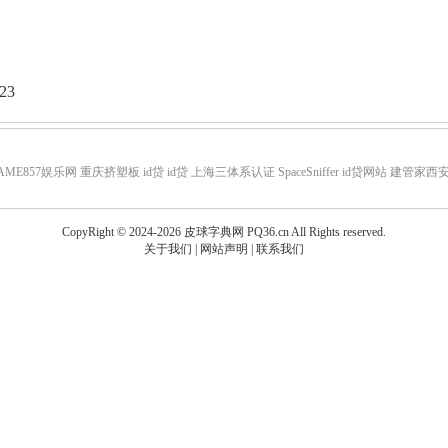
23
AME857娱乐网
重庆挤塑板
id贷
id贷
上海三体系认证
SpaceSniffer
id贷网站
建管家西
CopyRight © 2024-2026
皮球字典网
PQ36.cn
All Rights reserved.
关于我们
|
网站声明
|
联系我们