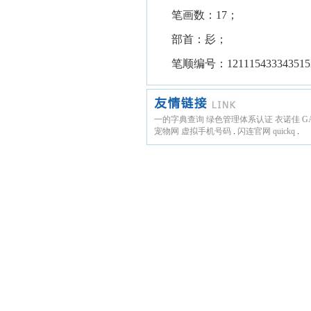
笔画数：17；
部首：髟；
笔顺编号：121115433343515
一的字典查询
绿色管理体系认证
衣诺佳
G
宠物网
虚拟手机号码
.
闪连官网
quickq
.