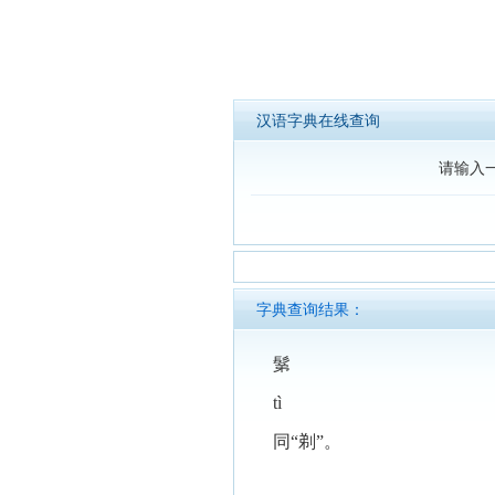
汉语字典在线查询
请输入
字典查询结果：
鬀
tì
同“剃”。