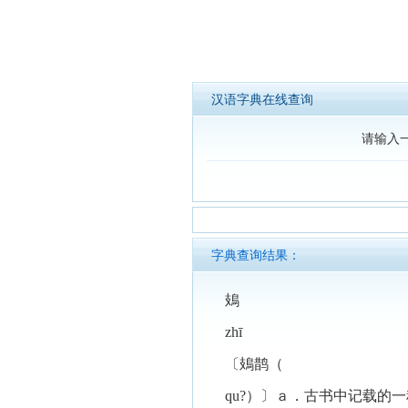
汉语字典在线查询
请输入
字典查询结果：
鳷
zhī
〔鳷鹊（
qu?）〕ａ．古书中记载的