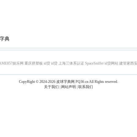
字典
AME857娱乐网
重庆挤塑板
id贷
id贷
上海三体系认证
SpaceSniffer
id贷网站
建管家西
CopyRight © 2024-2026
皮球字典网
PQ36.cn
All Rights reserved.
关于我们
|
网站声明
|
联系我们