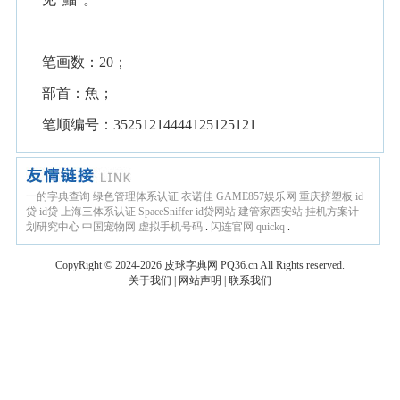
笔画数：20；
部首：魚；
笔顺编号：35251214444125125121
一的字典查询
绿色管理体系认证
衣诺佳
GAME857娱乐网
重庆挤塑板
id
贷
id贷
上海三体系认证
SpaceSniffer
id贷网站
建管家西安站
挂机方案计
划研究中心
中国宠物网
虚拟手机号码
.
闪连官网
quickq
.
CopyRight © 2024-2026
皮球字典网
PQ36.cn
All Rights reserved.
关于我们
|
网站声明
|
联系我们