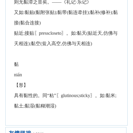
则无黏滞之音矣。——《礼记·乐记》
又如:黏贴(黏附张贴);黏带(黏连牵挂);黏补(修补);黏
接(黏合连接)
贴近;接贴〖presscloseto〗。如:黏天(贴近天,仿佛与
天相连);黏空(耸入高空,仿佛与天相连)
黏
nián
【形】
具有黏性的。同“粘”〖glutinous;sticky〗。如:黏米;
黏土;黏湿(黏糊潮湿)