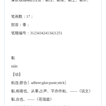
笔画数：17；
部首：黍；
笔顺编号：31234342413421251
黏
nián
【动】
粘连;胶合〖adhere;glue;paste;stick〗
黏,相着也。从黍,占声。字亦作粘。——《说文》
黏,合也。——《苍颉篇》