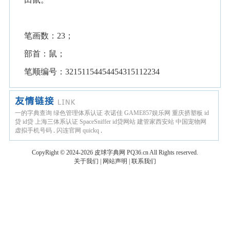
笔画数：23；
部首：鼠；
笔顺编号：32151154454454315112234
一的字典查询
绿色管理体系认证
衣诺佳
GAME857娱乐网
重庆挤塑板
id
贷
id贷
上海三体系认证
SpaceSniffer
id贷网站
建管家西安站
中国宠物网
虚拟手机号码
.
闪连官网
quickq
.
CopyRight © 2024-2026
皮球字典网
PQ36.cn
All Rights reserved.
关于我们
|
网站声明
|
联系我们