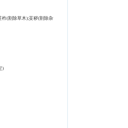
;芟柞(割除草木);芟秽(割除杂
定)