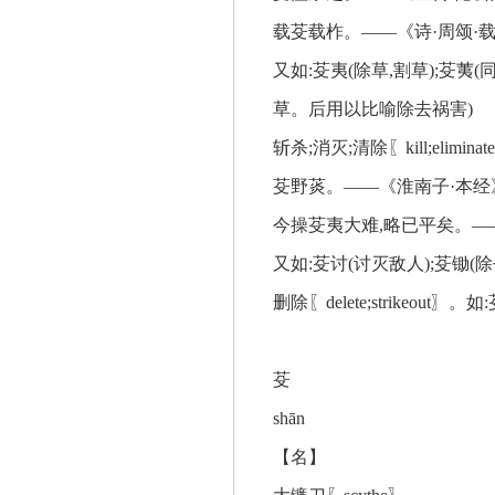
载芟载柞。——《诗·周颂·载
又如:芟夷(除草,割草);芟荑(
草。后用以比喻除去祸害)
斩杀;消灭;清除〖kill;eliminate;
芟野菼。——《淮南子·本经》
今操芟夷大难,略已平矣。—
又如:芟讨(讨灭敌人);芟锄(除
删除〖delete;strikeout
芟
shān
【名】