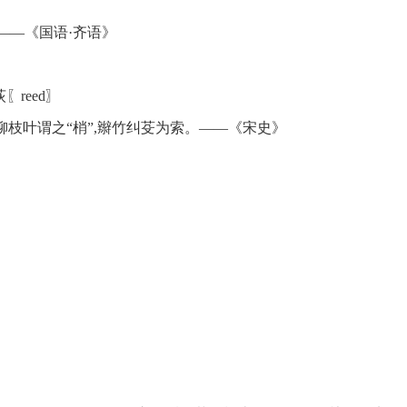
——《国语·齐语》
reed〗
柳枝叶谓之“梢”,辮竹纠芟为索。——《宋史》