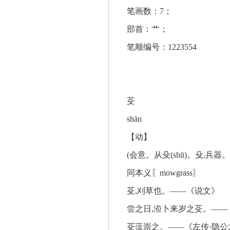
笔画数：7；
部首：艹；
笔顺编号：1223554
芟
shān
【动】
(会意。从殳(shū)。殳,兵
同本义〖mowgrass〗
芟,刈草也。——《说文》
尝之日,涖卜来岁之芟。——
芟蕰崇之。——《左传·隐公