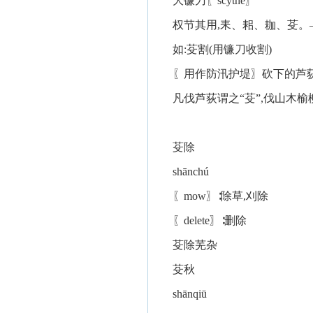
大镰刀〖scythe〗
权节其用,耒、耜、耞、芟。
如:芟割(用镰刀收割)
〖用作防汛护堤〗砍下的芦荻〖
凡伐芦荻谓之“芟”,伐山木榆
芟除
shānchú
〖mow〗∶除草,刈除
〖delete〗∶删除
芟除芜杂
芟秋
shānqiū