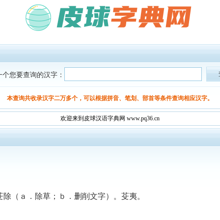
一个您要查询的汉字：
本查询共收录汉字二万多个，可以根据拼音、笔划、部首等条件查询相应汉字。
欢迎来到皮球汉语字典网 www.pq36.cn
芟除（ａ．除草；ｂ．删削文字）。芟夷。