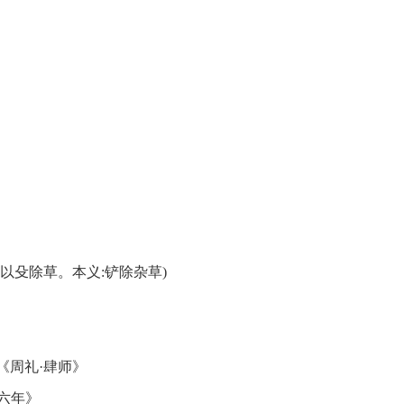
器。以殳除草。本义:铲除杂草)
《周礼·肆师》
六年》