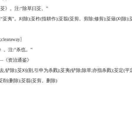
芟》。注:“除草曰芟。”
同“芟夷”。刈除);芟柞(指耕作);芟翦(芟剪。剪除;修剪);芟薙(刈除)
clearaway〗
。注:“杀也。”
—《资治通鉴》
去,铲除);芟刈(割,引申为杀戮);芟夷(铲除;除草;亦指杀戮);芟定(平
〗。如:芟削(删除);芟翦(芟剪。删除)