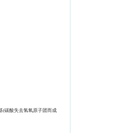
羧基(碳酸失去氢氧原子团而成