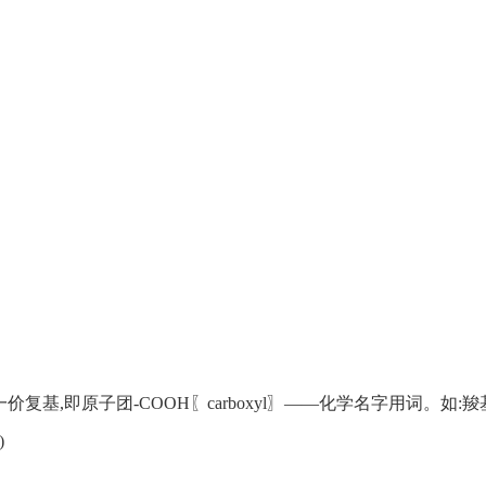
复基,即原子团-COOH〖carboxyl〗——化学名字用词。如:
)