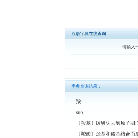
汉语字典在线查询
请输入
字典查询结果：
羧
suō
〔羧基〕碳酸失去氢原子团
〔羧酸〕烃基和羧基结合而