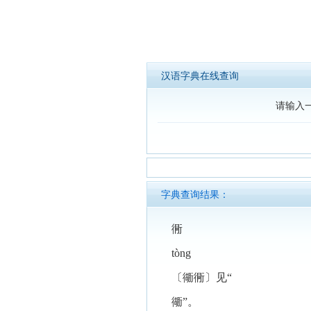
汉语字典在线查询
请输入
字典查询结果：
衕
tòng
〔衚衕〕见“
衚”。