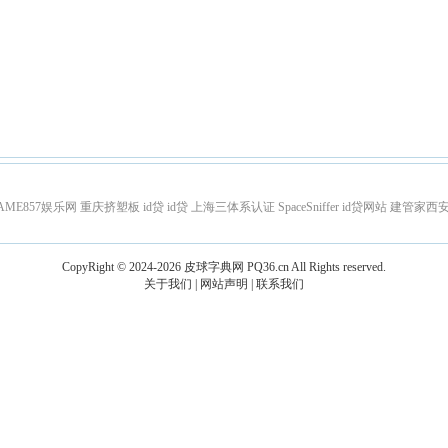
AME857娱乐网
重庆挤塑板
id贷
id贷
上海三体系认证
SpaceSniffer
id贷网站
建管家西
CopyRight © 2024-2026
皮球字典网
PQ36.cn
All Rights reserved.
关于我们
|
网站声明
|
联系我们