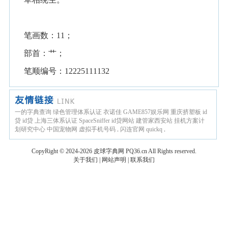
笔画数：11；
部首：艹；
笔顺编号：12225111132
一的字典查询
绿色管理体系认证
衣诺佳
GAME857娱乐网
重庆挤塑板
id
贷
id贷
上海三体系认证
SpaceSniffer
id贷网站
建管家西安站
挂机方案计
划研究中心
中国宠物网
虚拟手机号码
.
闪连官网
quickq
.
CopyRight © 2024-2026
皮球字典网
PQ36.cn
All Rights reserved.
关于我们
|
网站声明
|
联系我们