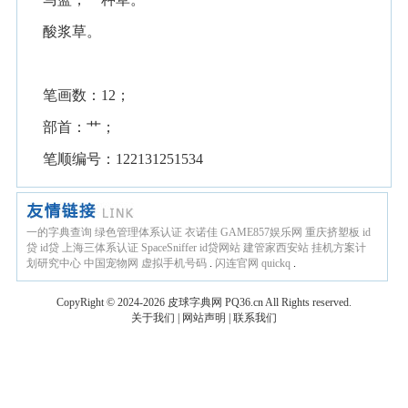
酸浆草。
笔画数：12；
部首：艹；
笔顺编号：122131251534
一的字典查询
绿色管理体系认证
衣诺佳
GAME857娱乐网
重庆挤塑板
id
贷
id贷
上海三体系认证
SpaceSniffer
id贷网站
建管家西安站
挂机方案计
划研究中心
中国宠物网
虚拟手机号码
.
闪连官网
quickq
.
CopyRight © 2024-2026
皮球字典网
PQ36.cn
All Rights reserved.
关于我们
|
网站声明
|
联系我们