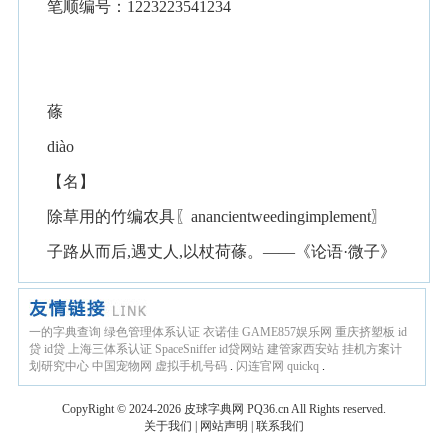
笔顺编号：1223223541234
蓧
diào
【名】
除草用的竹编农具〖anancientweedingimplement〗
子路从而后,遇丈人,以杖荷蓧。——《论语·微子》
一的字典查询
绿色管理体系认证
衣诺佳
GAME857娱乐网
重庆挤塑板
id
贷
id贷
上海三体系认证
SpaceSniffer
id贷网站
建管家西安站
挂机方案计
划研究中心
中国宠物网
虚拟手机号码
.
闪连官网
quickq
.
CopyRight © 2024-2026
皮球字典网
PQ36.cn
All Rights reserved.
关于我们
|
网站声明
|
联系我们