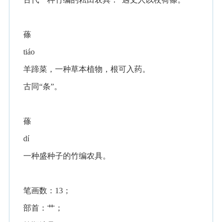
蓧
tiáo
羊蹄菜，一种草本植物，根可入药。
古同“条”。
蓧
dí
一种盛种子的竹编农具。
笔画数：13；
部首：艹；