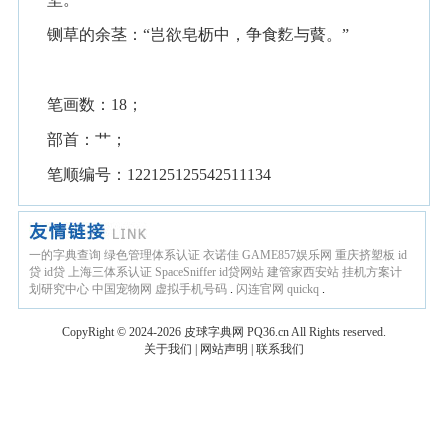
铡草的余茎：“岂欲皂枥中，争食麧与藖。”
笔画数：18；
部首：艹；
笔顺编号：122125125542511134
一的字典查询
绿色管理体系认证
衣诺佳
GAME857娱乐网
重庆挤塑板
id
贷
id贷
上海三体系认证
SpaceSniffer
id贷网站
建管家西安站
挂机方案计
划研究中心
中国宠物网
虚拟手机号码
.
闪连官网
quickq
.
CopyRight © 2024-2026
皮球字典网
PQ36.cn
All Rights reserved.
关于我们
|
网站声明
|
联系我们