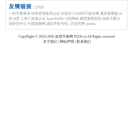
一的字典查询
绿色管理体系认证
衣诺佳
GAME857娱乐网
重庆挤塑板
id
贷
id贷
上海三体系认证
SpaceSniffer
id贷网站
建管家西安站
挂机方案计
划研究中心
中国宠物网
虚拟手机号码
.
闪连官网
quickq
.
CopyRight © 2024-2026
皮球字典网
PQ36.cn
All Rights reserved.
关于我们
|
网站声明
|
联系我们