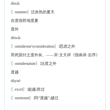
dùxià
〖summer〗过炎热的夏天
在度假胜地度夏
度外
dùwài
〖outsideone'sconsideration〗∶思虑之外
而死固付之度外矣。——宋·文天祥《指南录·后序》
〖outsidestatute〗∶法度之外
度越
dùyuè
〖excel〗∶超越;胜过
〖surmount〗∶同“渡越”;越过