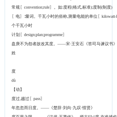
常规〖convention;rule〗。如:度程(格式,标准);度制(制度)
〖电〗∶量词。千瓦小时的俗称,测量电能的单位〖kilowatt-h
个千瓦小时
计划〖design;plan;programme〗
盘庚不为怨者故改其度。——宋·王安石《答司马谏议书
姓
度
dù
【动】
度过,越过〖pass〗
年忽忽而日度。——《楚辞·刘向·九叹·惜贤》
度百里之限。——《汉书·王莽传》。师古曰:“度,亦逾越也