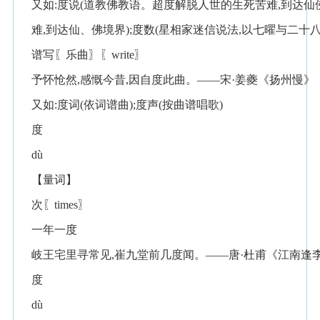
又如:度说(道教佛教语。超度解脱人世的生死苦难,到达仙佛
难,到达仙、佛境界);度数(星相家迷信说法,以七曜与二十
谱写〖乐曲〗〖write〗
予怀怆然,感慨今昔,因自度此曲。——宋·姜夔《扬州慢》
又如:度词(依词谱曲);度声(按曲谱唱歌)
度
dù
【量词】
次〖times〗
一年一度
岐王宅里寻常见,崔九堂前几度闻。——唐·杜甫《江南逢
度
dù