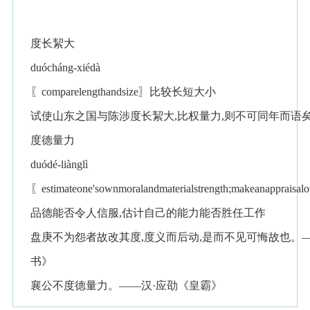
度长絜大
duócháng-xiédà
〖comparelengthandsize〗比较长短大小
试使山东之国与陈涉度长絜大,比权量力,则不可同年而语
度德量力
duódé-liànglì
〖estimateone'sownmoralandmaterialstrength;makeanappra
品德能否令人信服,估计自己的能力能否胜任工作
盘庚不为怨者故改其度,度义而后动,是而不见可悔故也。
书》
襄公不度德量力。——汉·应劭《皇霸》