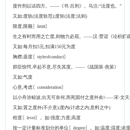
度作刑以诘四方。——《书·吕刑》。马注:“法度也。”
又如:度轨(法度轨范);度矩(法度;法则)
限度,限额〖limit〗
生之有时而用之亡度,则物力必屈。——汉·贾谊《论积贮
又如:每月扣5元,扣满150元为度
胸襟;器度〖styleofconduct〗
群臣惊愕,卒起不意,尽失其度。——《战国策·燕策》
又如:气度
心意,考虑〖consideration〗
以小舟涉鲸波,出无可奈何,而死固付之度外矣!——宋·文
又如:置之度外(不介意);度内(计虑之内;意料之中)
程度〖level〗。如:强度;力度;高度
按一定计量标准划分的单位〖degree〗。如:温度;湿度;浓度