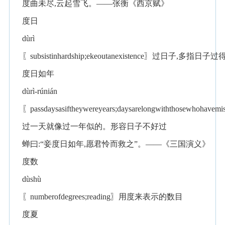
度曲未尽,云起雪飞。——张衡《西京赋》
度日
dùrì
〖subsistinhardship;ekeoutanexistence〗过日子,多指日
度日如年
dùrì-rúnián
〖passdaysasiftheywereyears;daysarelongwiththosewhohavemis
过一天就像过一年似的。形容日子不好过
蝉曰:“妾度日如年,愿君怜而救之”。——《三国演义》
度数
dùshù
〖numberofdegrees;reading〗用度来表示的数目
度夏