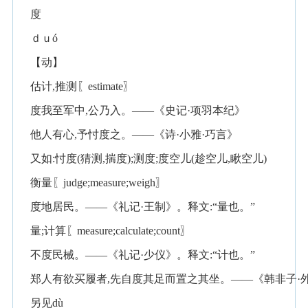
度
ｄｕó
【动】
估计,推测〖estimate〗
度我至军中,公乃入。——《史记·项羽本纪》
他人有心,予忖度之。——《诗·小雅·巧言》
又如:忖度(猜测,揣度);测度;度空儿(趁空儿,瞅空儿)
衡量〖judge;measure;weigh〗
度地居民。——《礼记·王制》。释文:“量也。”
量;计算〖measure;calculate;count〗
不度民械。——《礼记·少仪》。释文:“计也。”
郑人有欲买履者,先自度其足而置之其坐。——《韩非子·
另见dù