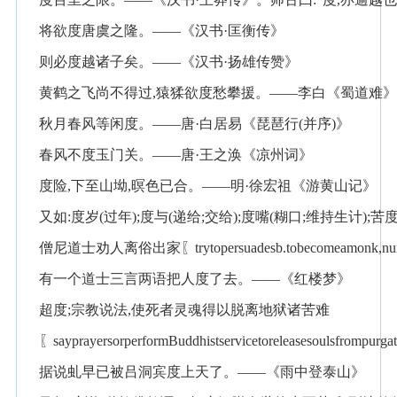
将欲度唐虞之隆。——《汉书·匡衡传》
则必度越诸子矣。——《汉书·扬雄传赞》
黄鹤之飞尚不得过,猿猱欲度愁攀援。——李白《蜀道难》
秋月春风等闲度。——唐·白居易《琵琶行(并序)》
春风不度玉门关。——唐·王之涣《凉州词》
度险,下至山坳,暝色已合。——明·徐宏祖《游黄山记》
又如:度岁(过年);度与(递给;交给);度嘴(糊口;维持生计);
僧尼道士劝人离俗出家〖trytopersuadesb.tobecomeamonk,nunor
有一个道士三言两语把人度了去。——《红楼梦》
超度;宗教说法,使死者灵魂得以脱离地狱诸苦难
〖sayprayersorperformBuddhistservicetoreleasesoulsfrompurg
据说虬早已被吕洞宾度上天了。——《雨中登泰山》