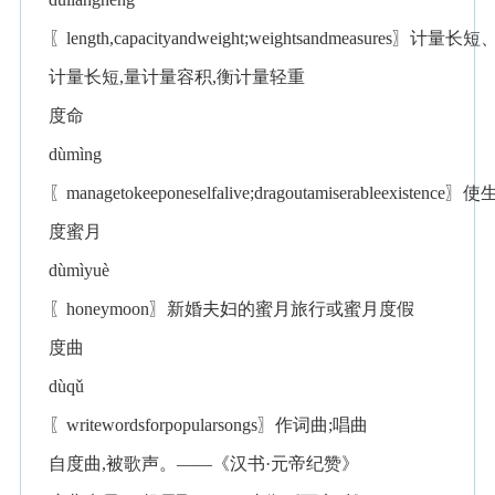
〖length,capacityandweight;weightsandmeasu
计量长短,量计量容积,衡计量轻重
度命
dùmìng
〖managetokeeponeselfalive;dragoutamiserableexi
度蜜月
dùmìyuè
〖honeymoon〗新婚夫妇的蜜月旅行或蜜月度假
度曲
dùqǔ
〖writewordsforpopularsongs〗作词曲;唱曲
自度曲,被歌声。——《汉书·元帝纪赞》