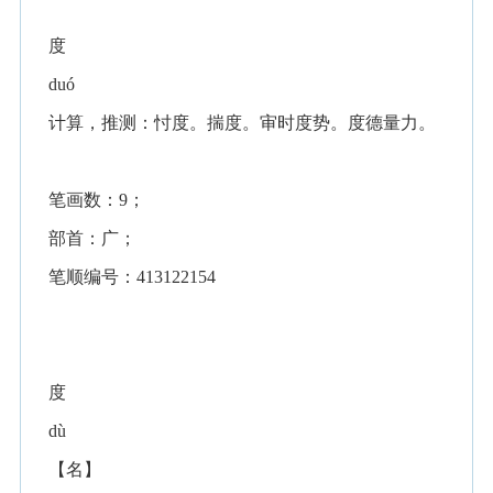
度
duó
计算，推测：忖度。揣度。审时度势。度德量力。
笔画数：9；
部首：广；
笔顺编号：413122154
度
dù
【名】