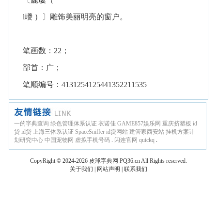
l巙 ）〕雕饰美丽明亮的窗户。
笔画数：22；
部首：广；
笔顺编号：4131254125441352211535
一的字典查询
绿色管理体系认证
衣诺佳
GAME857娱乐网
重庆挤塑板
id
贷
id贷
上海三体系认证
SpaceSniffer
id贷网站
建管家西安站
挂机方案计
划研究中心
中国宠物网
虚拟手机号码
.
闪连官网
quickq
.
CopyRight © 2024-2026
皮球字典网
PQ36.cn
All Rights reserved.
关于我们
|
网站声明
|
联系我们