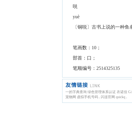
哾
yuè
〔铜哾〕古书上说的一种鱼
笔画数：10；
部首：口；
笔顺编号：2514325135
一的字典查询
绿色管理体系认证
衣诺佳
G
宠物网
虚拟手机号码
.
闪连官网
quickq
.