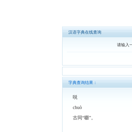
汉语字典在线查询
请输入
字典查询结果：
哾
chuò
古同“啜”。