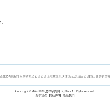
名。
AME857娱乐网
重庆挤塑板
id贷
id贷
上海三体系认证
SpaceSniffer
id贷网站
建管家西
CopyRight © 2024-2026
皮球字典网
PQ36.cn
All Rights reserved.
关于我们
|
网站声明
|
联系我们