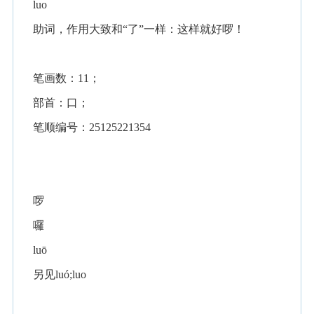
luo
助词，作用大致和“了”一样：这样就好啰！
笔画数：11；
部首：口；
笔顺编号：25125221354
啰
囉
luō
另见luó;luo