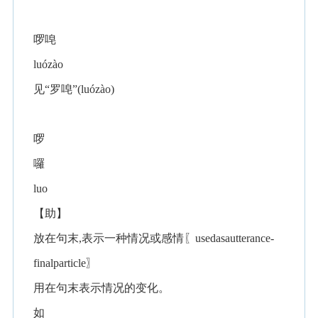
啰唣
luózào
见“罗唣”(luózào)
啰
囉
luo
【助】
放在句末,表示一种情况或感情〖usedasautterance-
finalparticle〗
用在句末表示情况的变化。
如