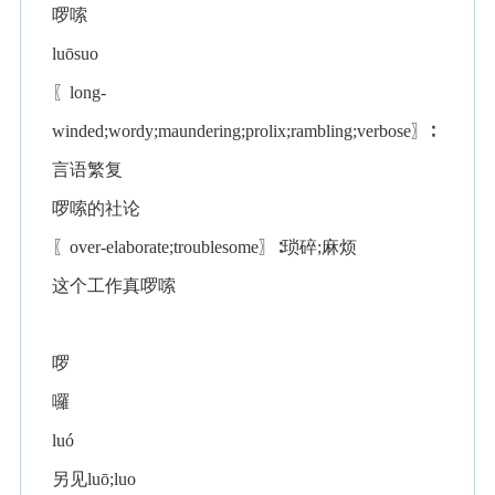
啰嗦
luōsuo
〖long-
winded;wordy;maundering;prolix;rambling;verbose〗∶
言语繁复
啰嗦的社论
〖over-elaborate;troublesome〗∶琐碎;麻烦
这个工作真啰嗦
啰
囉
luó
另见luō;luo