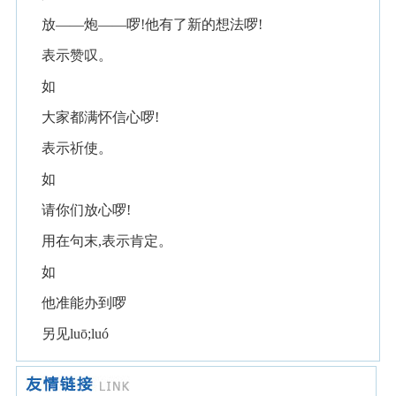
放——炮——啰!他有了新的想法啰!
表示赞叹。
如
大家都满怀信心啰!
表示祈使。
如
请你们放心啰!
用在句末,表示肯定。
如
他准能办到啰
另见luō;luó