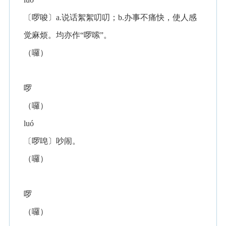
〔啰唆〕a.说话絮絮叨叨；b.办事不痛快，使人感
觉麻烦。均亦作“啰嗦”。
（囉）
啰
（囉）
luó
〔啰唣〕吵闹。
（囉）
啰
（囉）