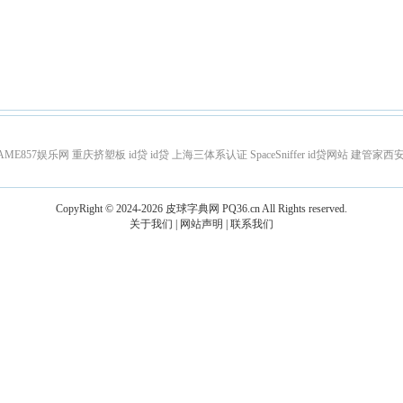
AME857娱乐网
重庆挤塑板
id贷
id贷
上海三体系认证
SpaceSniffer
id贷网站
建管家西
CopyRight © 2024-2026
皮球字典网
PQ36.cn
All Rights reserved.
关于我们
|
网站声明
|
联系我们