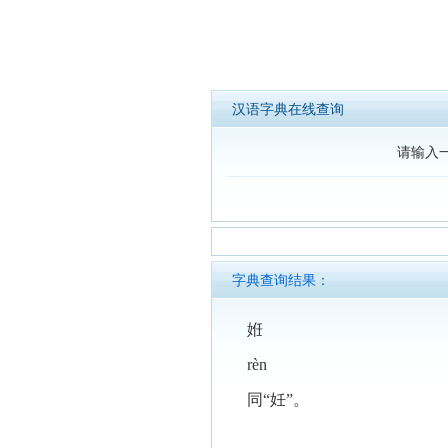
汉语字典在线查询
请输入
字典查询结果：
姙
rèn
同“妊”。